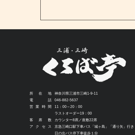
所在地
神奈川県三浦市三崎1-9-11
電話
046-882-5637
営業時間
11：00～20：00
ラストオーダー19：00
客席数
カウンター8席／座敷22席
アクセス
京急三崎口駅下車バス「城ヶ島」「通り矢」行き
日の出バス停下車徒歩１分