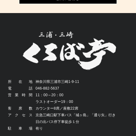
所在地
神奈川県三浦市三崎1-9-11
電話
046-882-5637
営業時間
11：00～20：00
ラストオーダー19：00
客席数
カウンター8席／座敷22席
アクセス
京急三崎口駅下車バス「城ヶ島」「通り矢」行き
日の出バス停下車徒歩１分
駐車場
有り