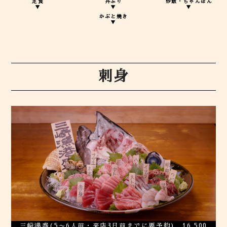
定食
丼ぶり
炒飯・ちゃんぽん
▼
▼
▼
かぶと焼き
▼
刺身
三崎港盛(5〜6人前・来店3日前までに要予約) 16,500