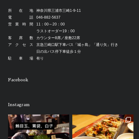
所在地
神奈川県三浦市三崎1-9-11
電話
046-882-5637
営業時間
11：00～20：00
ラストオーダー19：00
客席数
カウンター8席／座敷22席
アクセス
京急三崎口駅下車バス「城ヶ島」「通り矢」行き
日の出バス停下車徒歩１分
駐車場
有り
Facebook
Instagram