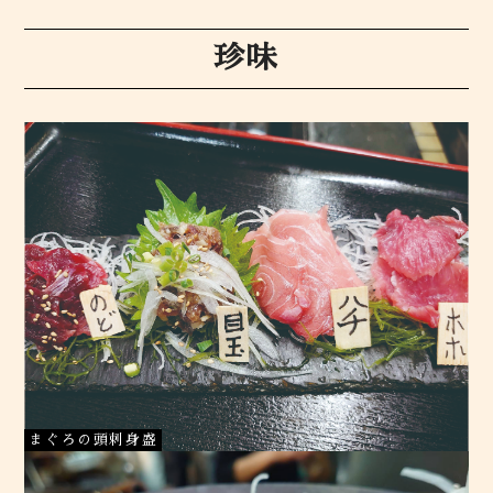
珍味
まぐろの頭刺身盛