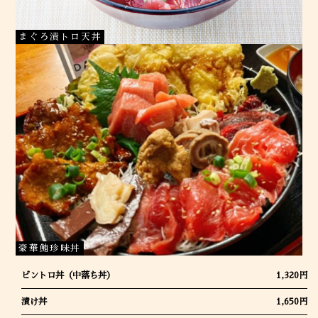
まぐろ漬トロ天丼
豪華鮪珍味丼
ビントロ丼（中落ち丼）
1,320円
漬け丼
1,650円