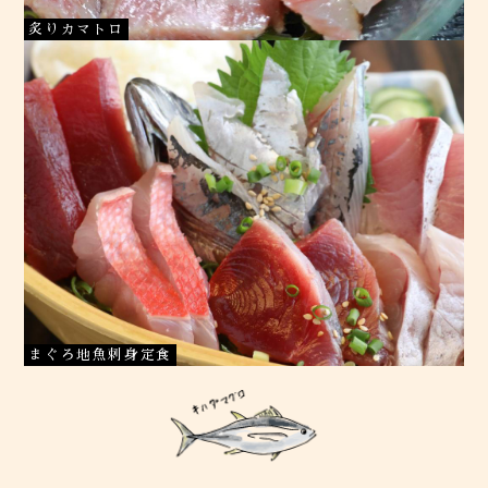
炙りカマトロ
まぐろ地魚刺身定食