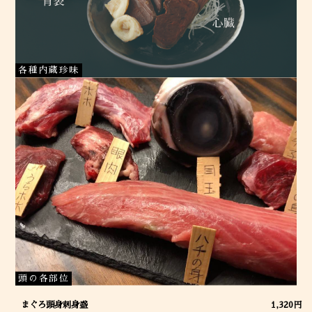
各種内蔵珍味
頭の各部位
まぐろ頭身刺身盛
1,320円