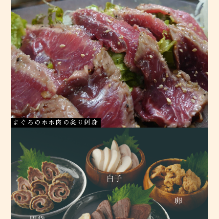
まぐろのホホ肉の炙り刺身