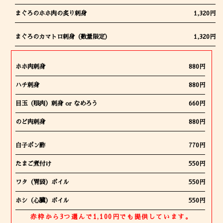
まぐろのホホ肉の炙り刺身
1,320円
まぐろのカマトロ刺身（数量限定）
1,320円
ホホ肉刺身
880円
ハチ刺身
880円
目玉（眼肉）刺身 or なめろう
660円
のど肉刺身
880円
白子ポン酢
770円
たまご煮付け
550円
ワタ（胃袋）ボイル
550円
ホシ（心臓）ボイル
550円
赤枠から3つ選んで1,100円でも提供しています。