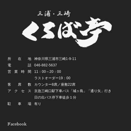
所在地
神奈川県三浦市三崎1-9-11
電話
046-882-5637
営業時間
11：00～20：00
ラストオーダー19：00
客席数
カウンター8席／座敷22席
アクセス
京急三崎口駅下車バス「城ヶ島」「通り矢」行き
日の出バス停下車徒歩１分
駐車場
有り
Facebook