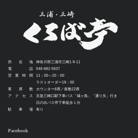
所在地
神奈川県三浦市三崎1-9-11
電話
046-882-5637
営業時間
11：00～20：00
ラストオーダー19：00
客席数
カウンター8席／座敷22席
アクセス
京急三崎口駅下車バス「城ヶ島」「通り矢」行き
日の出バス停下車徒歩１分
駐車場
有り
Facebook