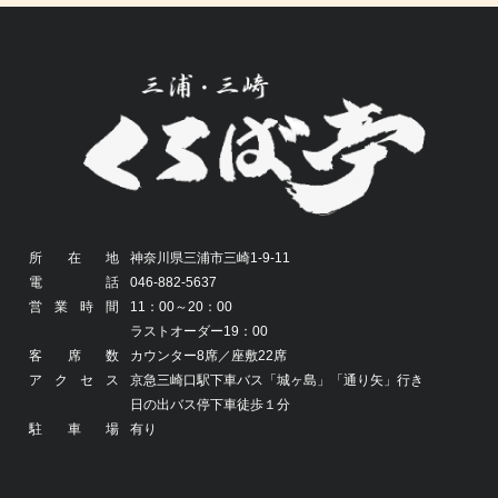
所在地
神奈川県三浦市三崎1-9-11
電話
046-882-5637
営業時間
11：00～20：00
ラストオーダー19：00
客席数
カウンター8席／座敷22席
アクセス
京急三崎口駅下車バス「城ヶ島」「通り矢」行き
日の出バス停下車徒歩１分
駐車場
有り